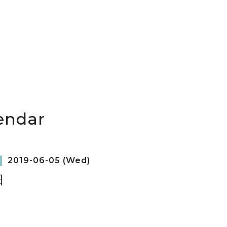
endar
2019-06-05 (Wed)
日