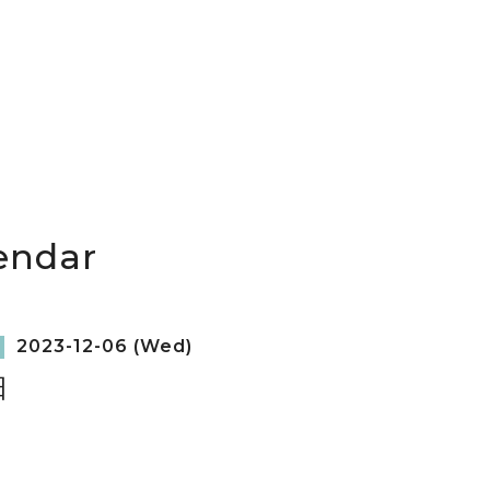
endar
2023-12-06 (Wed)
日