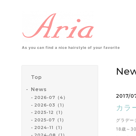
As you can find a nice hairstyle of your favorite
Ne
Top
News
2017/0
2026-07（4）
2026-03（1）
カラ
2025-12（1）
2025-07（1）
グラデー
2024-11（1）
18歳～
2024-08（1）