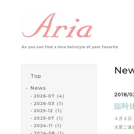
As you can find a nice hairstyle of your favorite
Ne
Top
News
2018/0
2026-07（4）
2026-03（1）
臨時
2025-12（1）
2025-07（1）
４月２日
2024-11（1）
大変ご迷
2024-08（1）